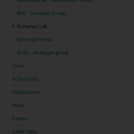
NeuroengLab - Raspopovic Group
RIIC - Gonzalez Group
Romanov Lab
Samwald Group
SHSL - Aichinger group
Team
AI Spin-Offs
Publications
News
Events
CAIM Talks