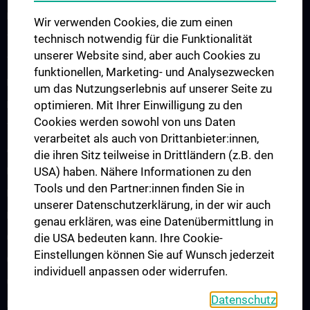
Research
Wir verwenden Cookies, die zum einen
technisch notwendig für die Funktionalität
Translation in die Klinik
unserer Website sind, aber auch Cookies zu
Teaching
funktionellen, Marketing- und Analysezwecken
Projects
um das Nutzungserlebnis auf unserer Seite zu
optimieren. Mit Ihrer Einwilligung zu den
Labs
Cookies werden sowohl von uns Daten
Team
verarbeitet als auch von Drittanbieter:innen,
AI Spin-Offs
die ihren Sitz teilweise in Drittländern (z.B. den
USA) haben. Nähere Informationen zu den
Publications
Tools und den Partner:innen finden Sie in
News
unserer Datenschutzerklärung, in der wir auch
Events
genau erklären, was eine Datenübermittlung in
die USA bedeuten kann. Ihre Cookie-
CAIM Talks
Einstellungen können Sie auf Wunsch jederzeit
CAIM Seminar
individuell anpassen oder widerrufen.
Offene Positionen
Datenschutz
Kontakt