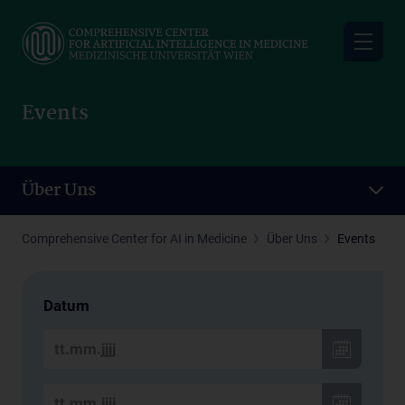
Skip
to
main
content
Events
Über Uns
Comprehensive Center for AI in Medicine
Über Uns
Events
Datum